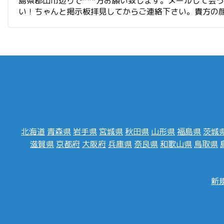
島県郡山市辺りで***方お願い致します。メールして会
い！ちゃんと掲示板拝見してからご連絡下さい。貴方の
北海道
青森県
岩手県
宮城県
秋田県
山形県
福島県
茨城
滋賀県
京都府
大阪府
兵庫県
奈良県
和歌山県
鳥取県
新