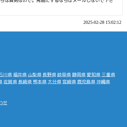
ちらは真剣なので。馬鹿にするならばメールしないで下さ
2025-02-28 15:02:12
石川県
福井県
山梨県
長野県
岐阜県
静岡県
愛知県
三重県
県
佐賀県
長崎県
熊本県
大分県
宮崎県
鹿児島県
沖縄県
わせ