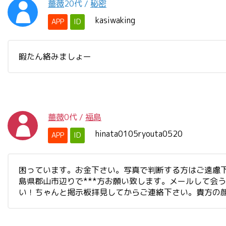
薔薇
20代
/
秘密
kasiwaking
APP
ID
暇たん絡みましょー
薔薇
0代
/
福島
hinata0105ryouta0520
APP
ID
困っています。お金下さい。写真で判断する方はご遠慮
島県郡山市辺りで***方お願い致します。メールして会
い！ちゃんと掲示板拝見してからご連絡下さい。貴方の