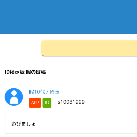
ID掲示板 暇の投稿
暇
10代
/
埼玉
s10081999
APP
ID
遊びましょ