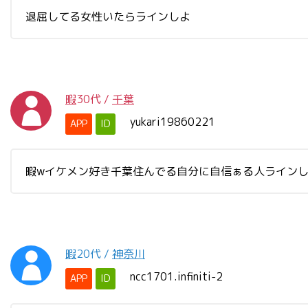
退屈してる女性いたらラインしよ
暇
30代
/
千葉
yukari19860221
APP
ID
暇wイケメン好き千葉住んでる自分に自信ぁる人ライン
暇
20代
/
神奈川
ncc1701.infiniti-2
APP
ID