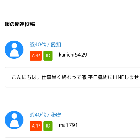
暇の関連投稿
暇
40代
/
愛知
kanichi5429
APP
ID
こんにちは。仕事早く終わって暇 平日昼間にLINEしま
暇
40代
/
秘密
ma1791
APP
ID