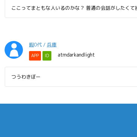
ここってまともな人いるのかな？ 普通の会話がしたくて
暇
0代
/
兵庫
atmdarkandlight
APP
ID
つうわきぼー