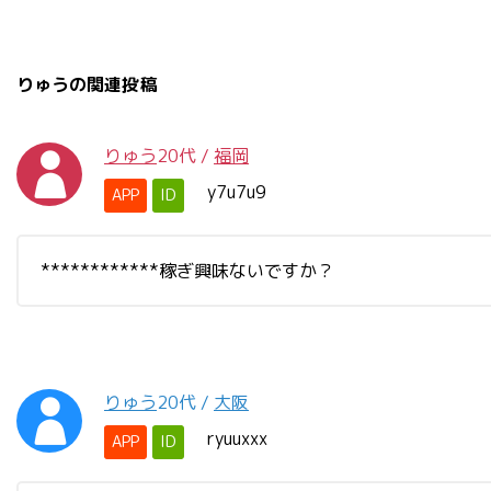
りゅうの関連投稿
りゅう
20代
/
福岡
y7u7u9
APP
ID
************稼ぎ興味ないですか？
りゅう
20代
/
大阪
ryuuxxx
APP
ID