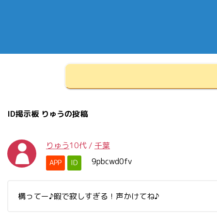
ID掲示板 りゅうの投稿
りゅう
10代
/
千葉
9pbcwd0fv
APP
ID
構ってー♪暇で寂しすぎる！声かけてね♪