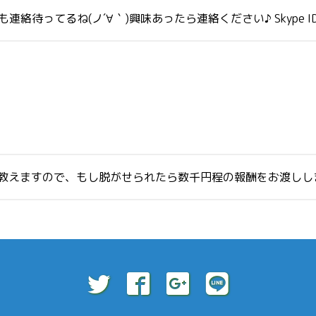
ね(ノ´∀｀)興味あったら連絡ください♪ Skype ID himajin
さん教えますので、もし脱がせられたら数千円程の報酬をお渡し