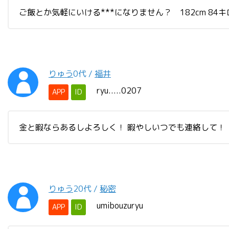
ご飯とか気軽にいける***になりません？ 182cm 8
りゅう
0代
/
福井
ryu.....0207
APP
ID
金と暇ならあるしよろしく！ 暇やしいつでも連絡して！
りゅう
20代
/
秘密
umibouzuryu
APP
ID