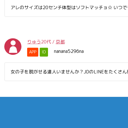
アレのサイズは20センチ体型はソフトマッチョ☆ いつでも連絡待ってる
りゅう
20代
/
京都
nanana5296na
APP
ID
女の子を脱がせる達人いませんか？JDのLINEをたく