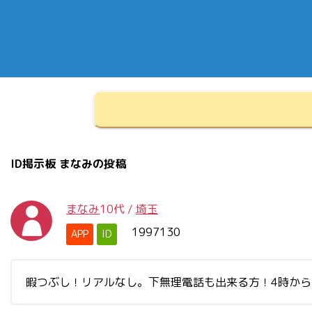
ID掲示板 まなみの投稿
まなみ
10代
/
埼玉
1997130
APP
ID
暇つぶし！リアルなし。下無理電話も出来る方！4時か