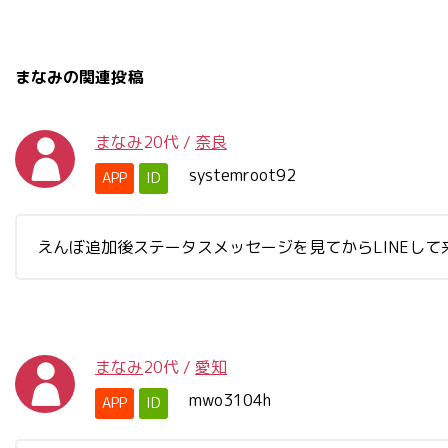
まなみの関連投稿
まなみ
20代
/
奈良
systemroot92
APP
ID
えんぼ追加後ステータスメッセージを見てからLINEして
まなみ
20代
/
愛知
mwo3104h
APP
ID