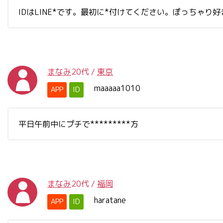
IDはLINE*です。最初に*付けてください。ぽっちゃり
まなみ
20代
/
東京
maaaaa1010
APP
ID
平日午前中にプチで*********方
まなみ
20代
/
福岡
haratane
APP
ID