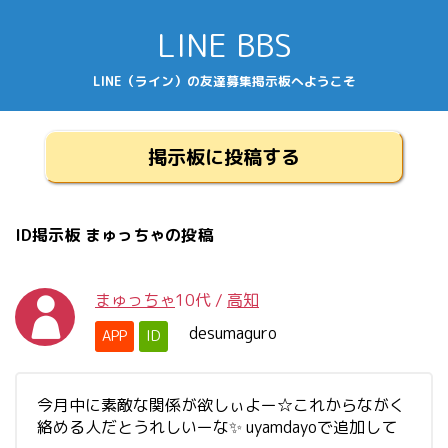
LINE BBS
LINE（ライン）の友達募集掲示板へようこそ
掲示板に投稿する
ID掲示板 まゅっちゃの投稿
まゅっちゃ
10代
/
高知
desumaguro
APP
ID
今月中に素敵な関係が欲しぃよー☆これからながく
絡める人だとうれしいーな✨ uyamdayoで追加して