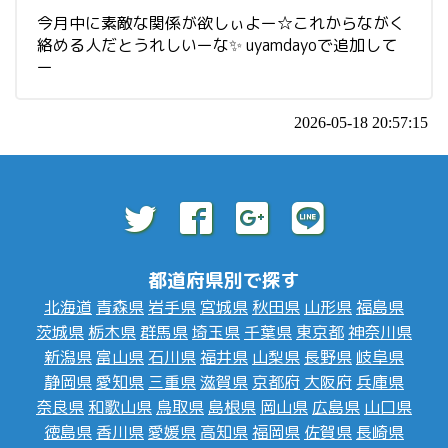
今月中に素敵な関係が欲しぃよー☆これからながく
絡める人だとうれしいーな✨ uyamdayoで追加して
ー
2026-05-18 20:57:15
都道府県別で探す
北海道
青森県
岩手県
宮城県
秋田県
山形県
福島県
茨城県
栃木県
群馬県
埼玉県
千葉県
東京都
神奈川県
新潟県
富山県
石川県
福井県
山梨県
長野県
岐阜県
静岡県
愛知県
三重県
滋賀県
京都府
大阪府
兵庫県
奈良県
和歌山県
鳥取県
島根県
岡山県
広島県
山口県
徳島県
香川県
愛媛県
高知県
福岡県
佐賀県
長崎県