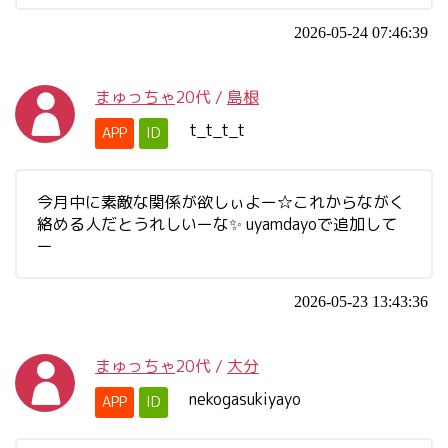
2026-05-24 07:46:39
まゅっちゃ
20代
/
島根
t_t_t_t
APP
ID
今月中に素敵な関係が欲しぃよー☆これからながく
絡める人だとうれしいーな✨ uyamdayoで追加して
ー
2026-05-23 13:43:36
まゅっちゃ
20代
/
大分
nekogasukiyayo
APP
ID