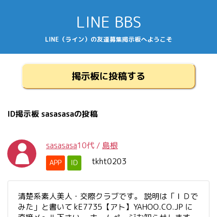
LINE BBS
LINE（ライン）の友達募集掲示板へようこそ
掲示板に投稿する
ID掲示板 sasasasaの投稿
sasasasa
10代
/
島根
tkht0203
APP
ID
清楚系素人美人・交際クラブです。 説明は「ＩＤで
みた」と書いて kE7735【アト】YAHOO.CO.JP に