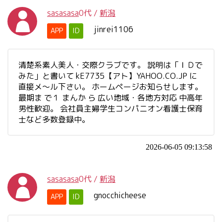
sasasasa
0代
/
新潟
jinrei1106
APP
ID
清楚系素人美人・交際クラブです。 説明は「ＩＤで
みた」と書いて kE7735【アト】YAHOO.CO.JP に
直接メ～ル下さい。 ホームページお知らせします。
最期ま で１ まんか ら 広い地域・各地方対応 中高年
男性歓迎。 会社員主婦学生コンパニオン看護士保育
士など多数登録中。
2026-06-05 09:13:58
sasasasa
0代
/
新潟
gnocchicheese
APP
ID