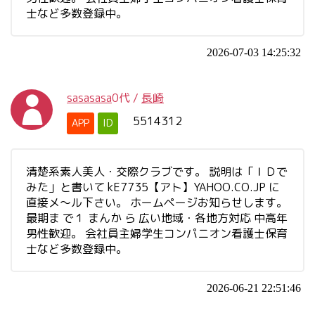
士など多数登録中。
2026-07-03 14:25:32
sasasasa
0代
/
長崎
5514312
APP
ID
清楚系素人美人・交際クラブです。 説明は「ＩＤで
みた」と書いて kE7735【アト】YAHOO.CO.JP に
直接メ～ル下さい。 ホームページお知らせします。
最期ま で１ まんか ら 広い地域・各地方対応 中高年
男性歓迎。 会社員主婦学生コンパニオン看護士保育
士など多数登録中。
2026-06-21 22:51:46