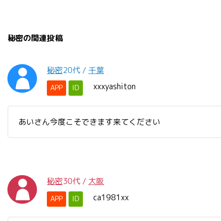
秘密の関連投稿
秘密
20代
/
千葉
xxxyashiton
APP
ID
あいさん今度こそできます来てください
秘密
30代
/
大阪
ca1981xx
APP
ID