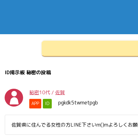
ID掲示板 秘密の投稿
秘密
10代
/
佐賀
pgkdk5twmetpgb
APP
ID
佐賀県に住んでる女性の方LINE下さいm()mよろし