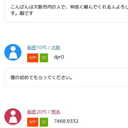
こんばんは大阪市内の人で、仲良く絡んでくれる人よろし
す。暇です
秘密
10代
/
大阪
dpr0
APP
ID
僕の初めてもらってください。
秘密
20代
/
熊本
7468.9332
APP
ID