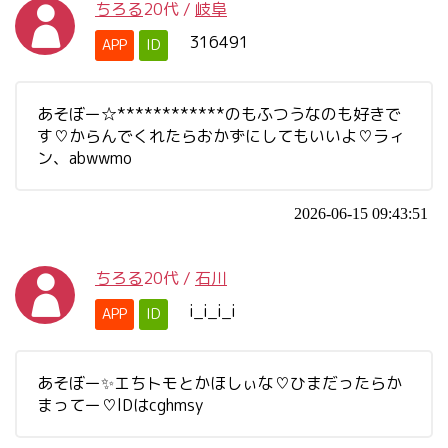
ちろる
20代
/
岐阜
316491
APP
ID
あそぼー☆************のもふつうなのも好きで
す♡からんでくれたらおかずにしてもいいよ♡ラィ
ン、abwwmo
2026-06-15 09:43:51
ちろる
20代
/
石川
i_i_i_i
APP
ID
あそぼー✨エちトモとかほしぃな♡ひまだったらか
まってー♡lDはcghmsy