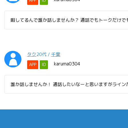
APP
ID
暇してるんで誰か話しませんか？ 通話でもトークだけで
タク
20代
/
千葉
karuma0304
APP
ID
誰か話しませんか！ 通話したいなーと思いますがライン