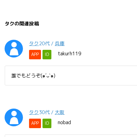
タクの関連投稿
タク
20代
/
兵庫
takurh119
APP
ID
誰でもどうぞ(๑′ᴗ‵๑)
タク
30代
/
大阪
nobad
APP
ID