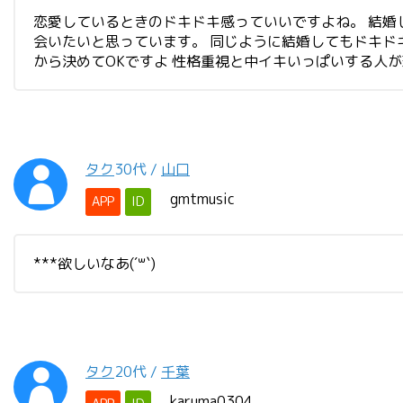
恋愛しているときのドキドキ感っていいですよね。 結婚
会いたいと思っています。 同じように結婚してもドキド
から決めてOKですよ 性格重視と中イキいっぱいする人
タク
30代
/
山口
gmtmusic
APP
ID
***欲しいなあ(´꒳`)
タク
20代
/
千葉
karuma0304