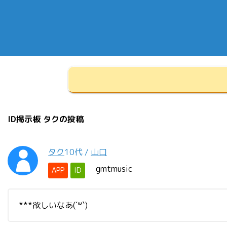
ID掲示板 タクの投稿
タク
10代
/
山口
gmtmusic
APP
ID
***欲しいなあ(´꒳`)