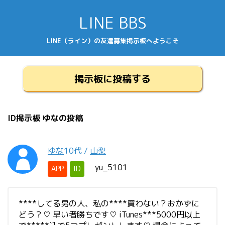
LINE BBS
LINE（ライン）の友達募集掲示板へようこそ
掲示板に投稿する
ID掲示板 ゆなの投稿
ゆな
10代
/
山梨
yu_5101
APP
ID
****してる男の人、私の****買わない？おかずに
どう？♡ 早い者勝ちです♡ iTunes***5000円以上