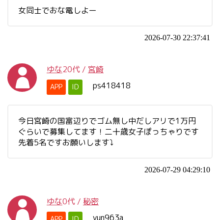
女同士でおな電しよー
2026-07-30 22:37:41
ゆな
20代
/
宮崎
ps418418
APP
ID
今日宮崎の国富辺りでゴム無し中だしアリで1万円
ぐらいで募集してます！二十歳女子ぽっちゃりです
先着5名ですお願いします⤵️
2026-07-29 04:29:10
ゆな
0代
/
秘密
yun963a
APP
ID