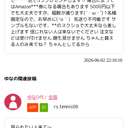
で*****込で5つプレゼントします♡ 場合によって
はAmazon***券になる場合もあります 5000円以下
でも大丈夫ですが、個数が減ります( ´・ω・`) 1名様
限定なので、お早めに‪( ◜௰◝ ）‬ 先送り不可能です サ
ンプルもないです、**のスクショで大丈夫なら差し
上げます 信じれない人は来ないでください 注文な
どは受け付けません 顔も見せません ちゃんと買え
る人のみ来てね？ ちゃんとしてるから
2026-06-02 22:16:10
ゆなの関連投稿
ゆな
0代
/
全国
rs.tennis06
APP
ID
見られたい人来て〜