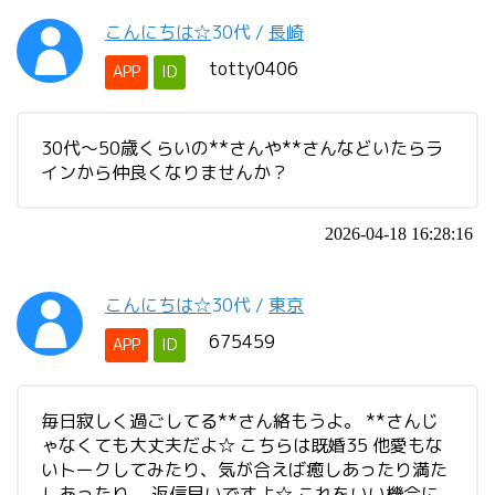
こんにちは☆
30代
/
長崎
totty0406
APP
ID
30代～50歳くらいの**さんや**さんなどいたらラ
インから仲良くなりませんか？
2026-04-18 16:28:16
こんにちは☆
30代
/
東京
675459
APP
ID
毎日寂しく過ごしてる**さん絡もうよ。 **さんじ
ゃなくても大丈夫だよ☆ こちらは既婚35 他愛もな
いトークしてみたり、気が合えば癒しあったり満た
しあったり。 返信早いですよ☆ これをいい機会に