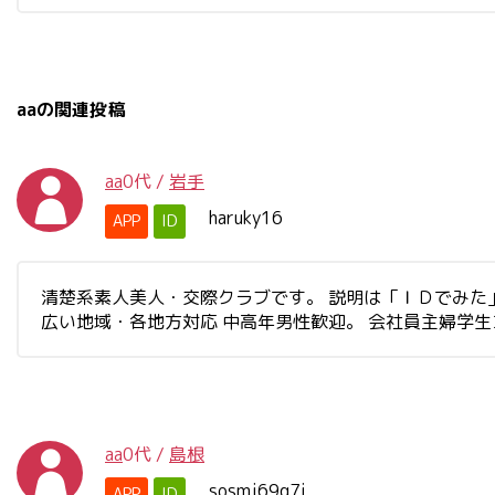
aaの関連投稿
aa
0代
/
岩手
haruky16
APP
ID
清楚系素人美人・交際クラブです。 説明は「ＩＤでみた」と書
広い地域・各地方対応 中高年男性歓迎。 会社員主婦学
aa
0代
/
島根
sosmj69g7i
APP
ID