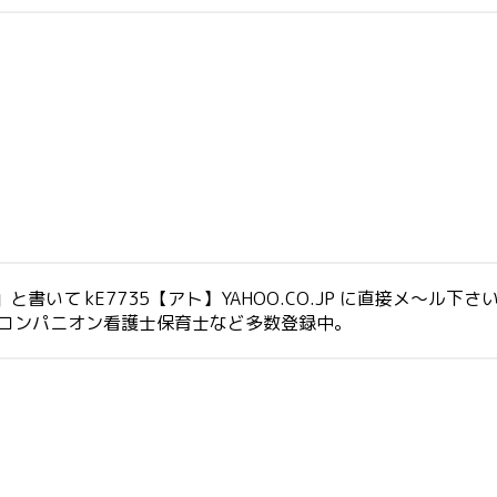
いて kE7735【アト】YAHOO.CO.JP に直接メ～ル下さ
生コンパニオン看護士保育士など多数登録中。