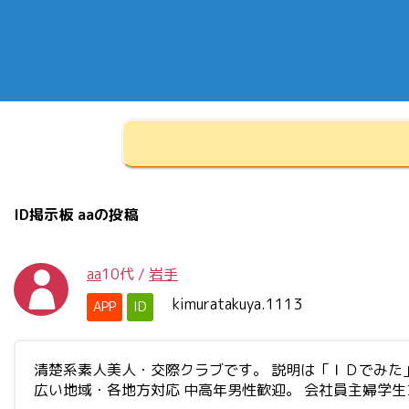
ID掲示板 aaの投稿
aa
10代
/
岩手
kimuratakuya.1113
APP
ID
清楚系素人美人・交際クラブです。 説明は「ＩＤでみた」と書
広い地域・各地方対応 中高年男性歓迎。 会社員主婦学