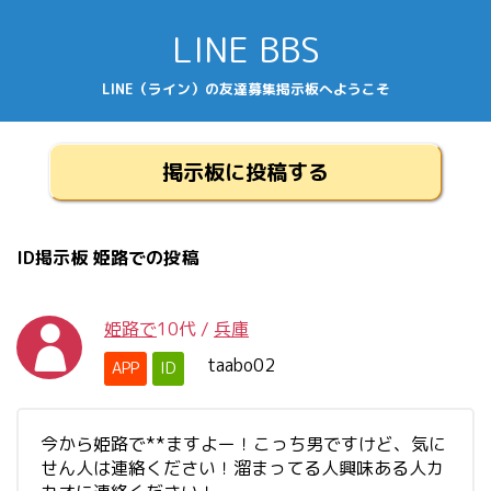
LINE BBS
LINE（ライン）の友達募集掲示板へようこそ
掲示板に投稿する
ID掲示板 姫路での投稿
姫路で
10代
/
兵庫
taabo02
APP
ID
今から姫路で**ますよー！こっち男ですけど、気に
せん人は連絡ください！溜まってる人興味ある人カ