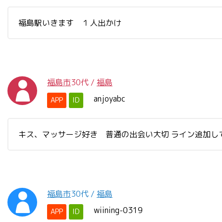
福島駅いきます １人出かけ
福島市
30代
/
福島
anjoyabc
APP
ID
キス、マッサージ好き 普通の出会い大切 ライン追加し
福島市
30代
/
福島
wiining-0319
APP
ID