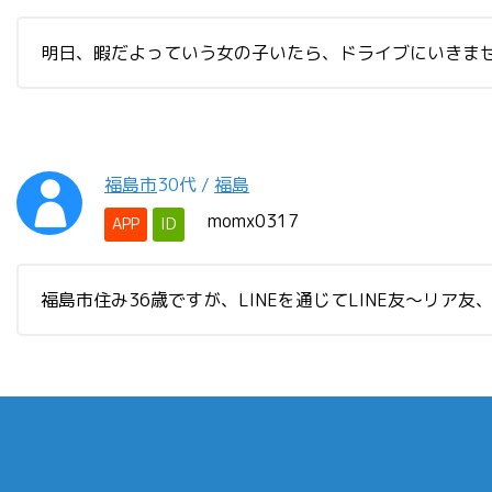
明日、暇だよっていう女の子いたら、ドライブにいきま
福島市
30代
/
福島
momx0317
APP
ID
福島市住み36歳ですが、LINEを通じてLINE友〜リ