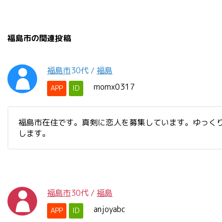
福島市の関連投稿
福島市
30代
/
福島
momx0317
APP
ID
福島市在住です。真剣に恋人を募集しています。ゆっく
します。
福島市
30代
/
福島
anjoyabc
APP
ID