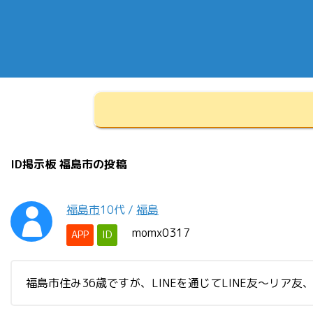
ID掲示板 福島市の投稿
福島市
10代
/
福島
momx0317
APP
ID
福島市住み36歳ですが、LINEを通じてLINE友〜リ