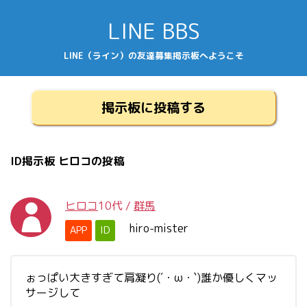
LINE BBS
LINE（ライン）の友達募集掲示板へようこそ
掲示板に投稿する
ID掲示板 ヒロコの投稿
ヒロコ
10代
/
群馬
hiro-mister
APP
ID
ぉっぱい大きすぎて肩凝り(´・ω・`)誰か優しくマッ
サージして