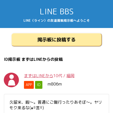
LINE BBS
LINE（ライン）の友達募集掲示板へようこそ
掲示板に投稿する
ID掲示板 まずはLINEからの投稿
まずはLINEから
10代
/
福岡
m806m
APP
ID
久留米、暇〜。普通にご飯行ったりあそぼ～。ヤリ
モク来るな(๑º言º)