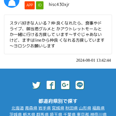
hisc430xjr
APP
ID
スタバ好きな人いる？仲 良くなれたら、食事やド
ライブ、御当地グルメと かアウトレットモールと
か一緒に行ける方探して います～すぐじゃあない
けど、まずはlineから仲良 くなれる方探しています
～ヨロシクお願いします
2024-08-01 13:42:44
都道府県別で探す
北海道
青森県
岩手県
宮城県
秋田県
山形県
福島県
茨城県
栃木県
群馬県
埼玉県
千葉県
東京都
神奈川県