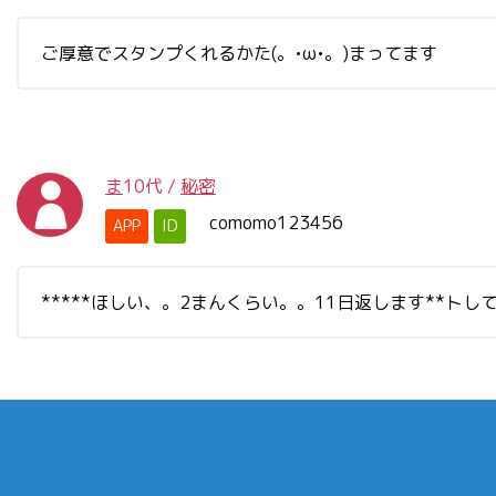
ご厚意でスタンプくれるかた(。•ω•。) まってます
ま
10代
/
秘密
comomo123456
APP
ID
*****ほしい、。2まんくらい。。11日返します**トし