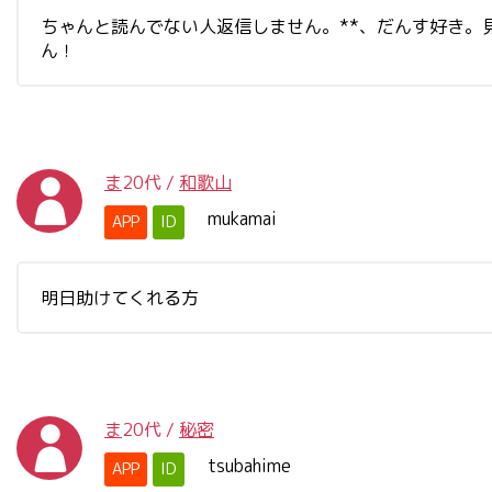
ちゃんと読んでない人返信しません。**、だんす好き
ん！
ま
20代
/
和歌山
mukamai
APP
ID
明日助けてくれる方
ま
20代
/
秘密
tsubahime
APP
ID