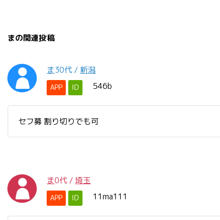
まの関連投稿
ま
30代
/
新潟
546b
APP
ID
セフ募 割り切りでも可
ま
0代
/
埼玉
11ma111
APP
ID