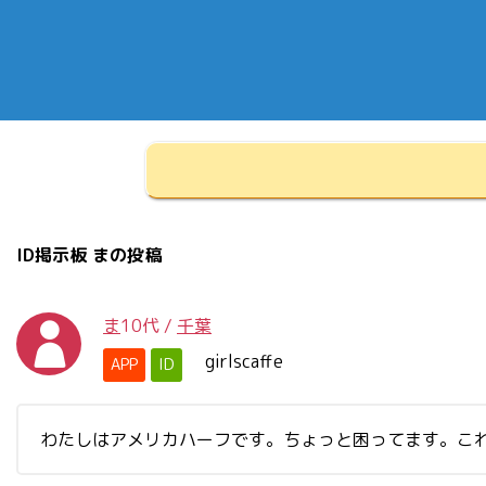
ID掲示板 まの投稿
ま
10代
/
千葉
girlscaffe
APP
ID
わたしはアメリカハーフです。ちょっと困ってます。こ