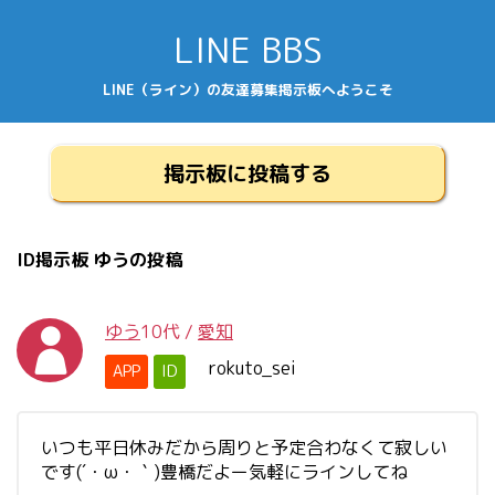
LINE BBS
LINE（ライン）の友達募集掲示板へようこそ
掲示板に投稿する
ID掲示板 ゆうの投稿
ゆう
10代
/
愛知
rokuto_sei
APP
ID
いつも平日休みだから周りと予定合わなくて寂しい
です(´・ω・｀)豊橋だよー気軽にラインしてね