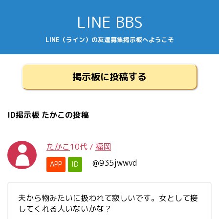
LINE BBS
LINE（ライン）の友達募集掲示板へようこそ
掲示板に投稿する
ID掲示板 たかこの投稿
たかこ
10代
/
福岡
@935jwwvd
APP
ID
夫から物みたいに扱われて寂しいです。女として接
してくれる人いないかな？