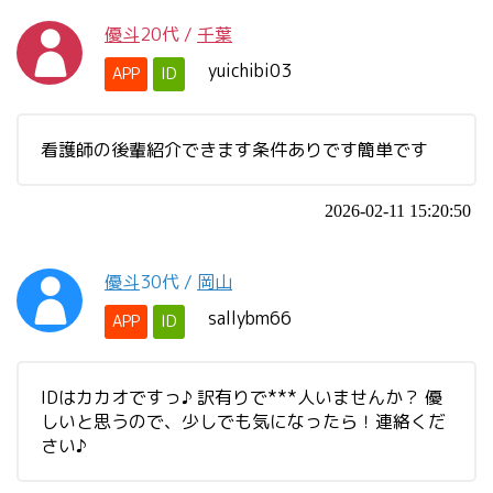
優斗
20代
/
千葉
yuichibi03
APP
ID
看護師の後輩紹介できます条件ありです簡単です
2026-02-11 15:20:50
優斗
30代
/
岡山
sallybm66
APP
ID
IDはカカオですっ♪ 訳有りで***人いませんか？ 優
しいと思うので、少しでも気になったら！連絡くだ
さい♪