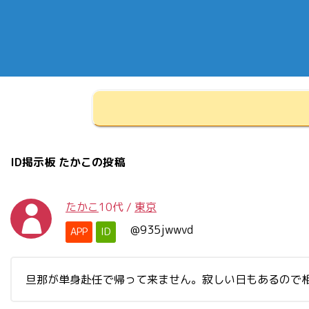
ID掲示板 たかこの投稿
たかこ
10代
/
東京
@935jwwvd
APP
ID
旦那が単身赴任で帰って来ません。寂しい日もあるので