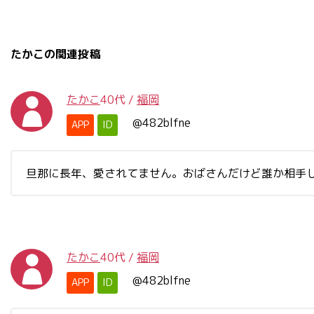
たかこの関連投稿
たかこ
40代
/
福岡
@482blfne
APP
ID
旦那に長年、愛されてません。おばさんだけど誰か相手
たかこ
40代
/
福岡
@482blfne
APP
ID