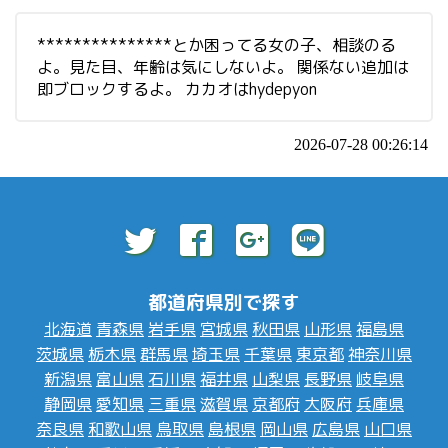
***************とか困ってる女の子、相談のる
よ。見た目、年齢は気にしないよ。 関係ない追加は
即ブロックするよ。 カカオはhydepyon
2026-07-28 00:26:14
都道府県別で探す
北海道
青森県
岩手県
宮城県
秋田県
山形県
福島県
茨城県
栃木県
群馬県
埼玉県
千葉県
東京都
神奈川県
新潟県
富山県
石川県
福井県
山梨県
長野県
岐阜県
静岡県
愛知県
三重県
滋賀県
京都府
大阪府
兵庫県
奈良県
和歌山県
鳥取県
島根県
岡山県
広島県
山口県