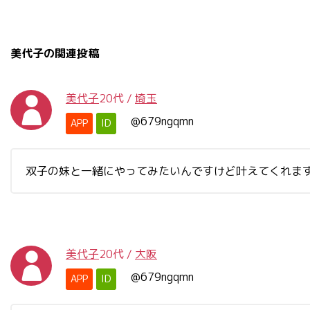
美代子の関連投稿
美代子
20代
/
埼玉
@679ngqmn
APP
ID
双子の妹と一緒にやってみたいんですけど叶えてくれま
美代子
20代
/
大阪
@679ngqmn
APP
ID