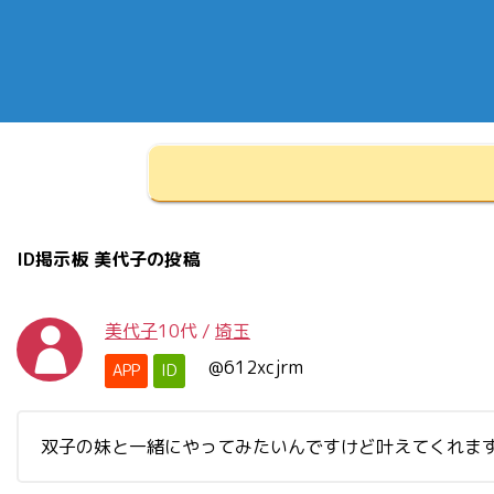
ID掲示板 美代子の投稿
美代子
10代
/
埼玉
@612xcjrm
APP
ID
双子の妹と一緒にやってみたいんですけど叶えてくれま