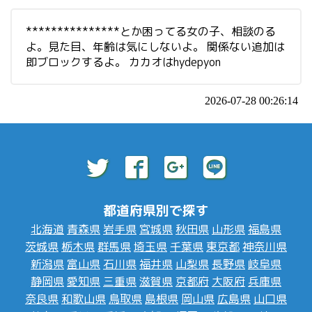
***************とか困ってる女の子、相談のる
よ。見た目、年齢は気にしないよ。 関係ない追加は
即ブロックするよ。 カカオはhydepyon
2026-07-28 00:26:14
都道府県別で探す
北海道
青森県
岩手県
宮城県
秋田県
山形県
福島県
茨城県
栃木県
群馬県
埼玉県
千葉県
東京都
神奈川県
新潟県
富山県
石川県
福井県
山梨県
長野県
岐阜県
静岡県
愛知県
三重県
滋賀県
京都府
大阪府
兵庫県
奈良県
和歌山県
鳥取県
島根県
岡山県
広島県
山口県