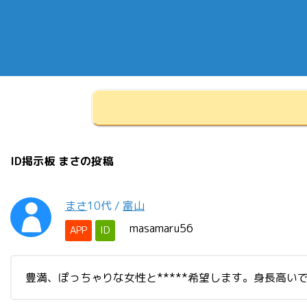
ID掲示板 まさの投稿
まさ
10代
/
富山
masamaru56
APP
ID
豊満、ぽっちゃりな女性と*****希望します。身長高い