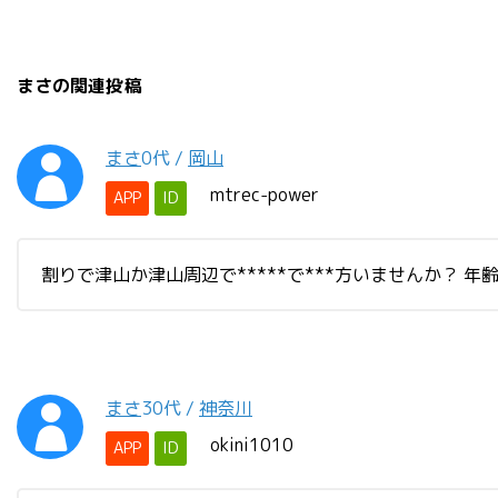
まさの関連投稿
まさ
0代
/
岡山
mtrec-power
APP
ID
割りで津山か津山周辺で*****で***方いませんか？ 
まさ
30代
/
神奈川
okini1010
APP
ID