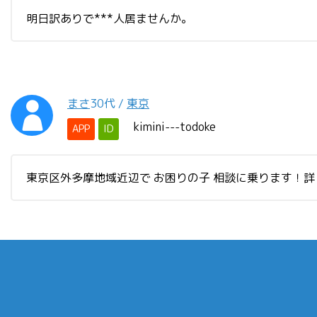
明日訳ありで***人居ませんか。
まさ
30代
/
東京
kimini---todoke
APP
ID
東京区外多摩地域近辺で お困りの子 相談に乗ります！詳