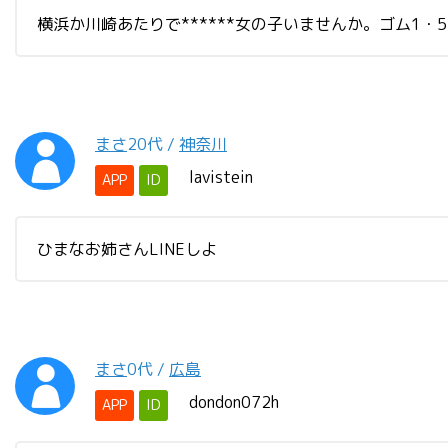
横浜か川崎あたりで******女の子いませんか。ゴム1・5
まさ
20代
/
神奈川
lavistein
APP
ID
ひまなお姉さんLINEしよ
まさ
0代
/
広島
dondon072h
APP
ID