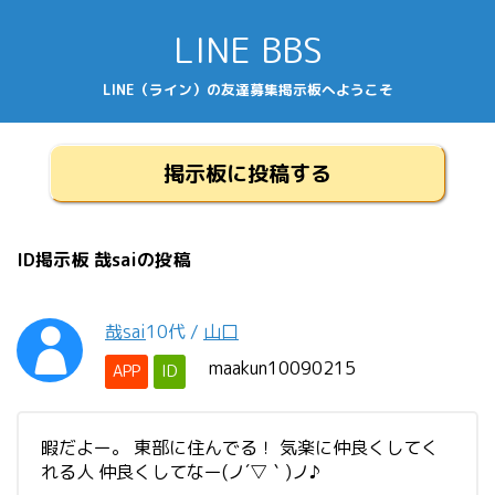
LINE BBS
LINE（ライン）の友達募集掲示板へようこそ
掲示板に投稿する
ID掲示板 哉saiの投稿
哉sai
10代
/
山口
maakun10090215
APP
ID
暇だよー。 東部に住んでる！ 気楽に仲良くしてく
れる人 仲良くしてなー(ノ´▽｀)ノ♪