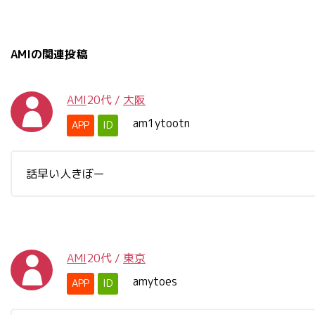
AMIの関連投稿
AMI
20代
/
大阪
am1ytootn
APP
ID
話早い人きぼー
AMI
20代
/
東京
amytoes
APP
ID