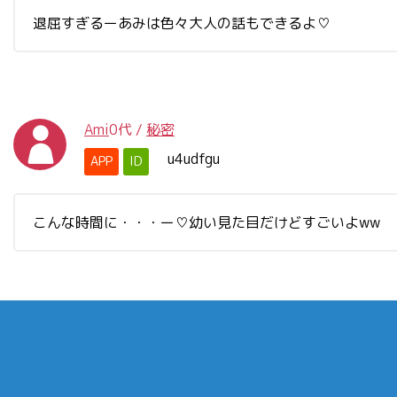
退屈すぎるーあみは色々大人の話もできるよ♡
Ami
0代
/
秘密
u4udfgu
APP
ID
こんな時間に・・・ー♡幼い見た目だけどすごいよww