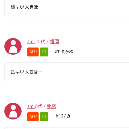
話早い人きぼー
ami
20代
/
福岡
aminjyoo
APP
ID
話早い人きぼー
ami
0代
/
秘密
ihf072r
APP
ID