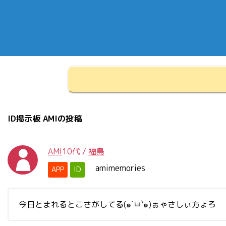
ID掲示板 AMIの投稿
AMI
10代
/
福島
amimemories
APP
ID
今日とまれるとこさがしてる(๑´ㅂ`๑)ぉゃさしぃ方ょろ