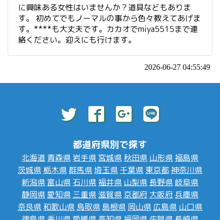
に興味ある女性はいませんか？道具などもありま
す。 初めてでもノーマルの事から色々教えてあげま
す。****も大丈夫です。カカオでmiya5515まで連
絡ください。迎えにも行けます。
2026-06-27 04:55:49
都道府県別で探す
北海道
青森県
岩手県
宮城県
秋田県
山形県
福島県
茨城県
栃木県
群馬県
埼玉県
千葉県
東京都
神奈川県
新潟県
富山県
石川県
福井県
山梨県
長野県
岐阜県
静岡県
愛知県
三重県
滋賀県
京都府
大阪府
兵庫県
奈良県
和歌山県
鳥取県
島根県
岡山県
広島県
山口県
徳島県
香川県
愛媛県
高知県
福岡県
佐賀県
長崎県