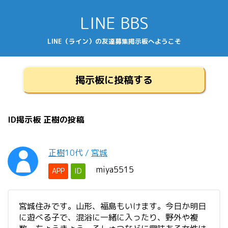
LINE BBS
LINE（ライン）の友達募集掲示板へようこそ
掲示板に投稿する
ID掲示板 正樹の投稿
正樹
10代
/
宮城
miya5515
APP
ID
宮城住みです。山形、福島もいけます。今日か明日
に遊べる子で、混浴に一緒に入ったり、野外や複