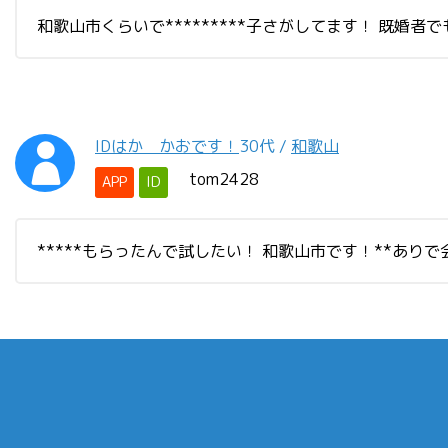
和歌山市くらいで*********子さがしてます！ 既婚者でも
IDはか かおです！
30代
/
和歌山
tom2428
APP
ID
*****もらったんで試したい！ 和歌山市です！**ありで