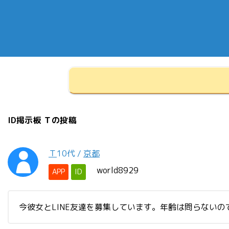
ID掲示板 Ｔの投稿
Ｔ
10代
/
京都
world8929
APP
ID
今彼女とLINE友達を募集しています。年齢は問らない