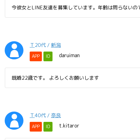
今彼女とLINE友達を募集しています。年齢は問らない
Ｔ
20代
/
新潟
daruiman
APP
ID
既婚22歳です。 よろしくお願いします
Ｔ
40代
/
奈良
t.kitaror
APP
ID