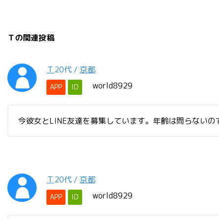
Ｔの関連投稿
Ｔ
20代
/
京都
world8929
APP
ID
今彼女とLINE友達を募集しています。年齢は問らない
Ｔ
20代
/
京都
world8929
APP
ID