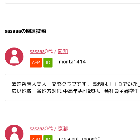
sasaaaの関連投稿
sasaaa
0代
/
愛知
monta1414
APP
ID
清楚系素人美人・交際クラブです。 説明は「ＩＤでみた」と書
広い地域・各地方対応 中高年男性歓迎。 会社員主婦学
sasaaa
0代
/
京都
crescent_moon60
APP
ID