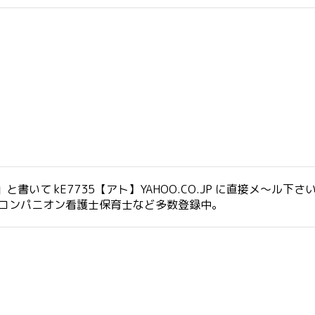
いて kE7735【アト】YAHOO.CO.JP に直接メ～ル下さ
生コンパニオン看護士保育士など多数登録中。