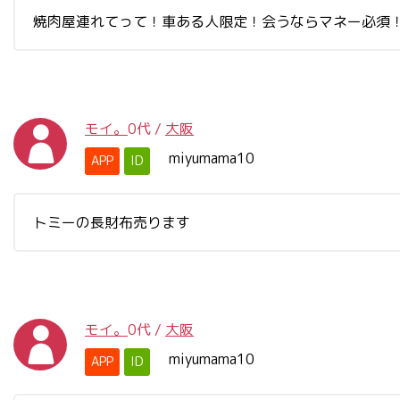
焼肉屋連れてって！車ある人限定！会うならマネー必須
モイ。
0代
/
大阪
miyumama10
APP
ID
トミーの長財布売ります
モイ。
0代
/
大阪
miyumama10
APP
ID