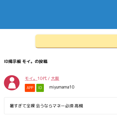
ID掲示板 モイ。の投稿
モイ。
10代
/
大阪
miyumama10
APP
ID
暑すぎて全裸 会うならマネー必須 高槻