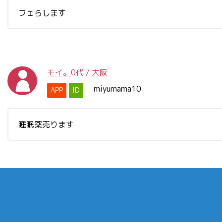
フェらします
モイ。
0代
/
大阪
miyumama10
APP
ID
睡眠薬売ります