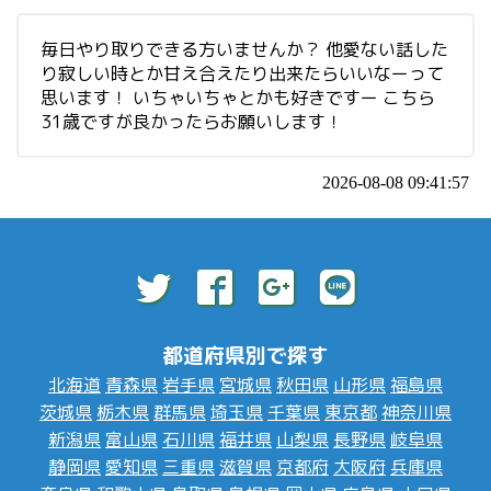
毎日やり取りできる方いませんか？ 他愛ない話した
り寂しい時とか甘え合えたり出来たらいいなーって
思います！ いちゃいちゃとかも好きですー こちら
31歳ですが良かったらお願いします！
2026-08-08 09:41:57
都道府県別で探す
北海道
青森県
岩手県
宮城県
秋田県
山形県
福島県
茨城県
栃木県
群馬県
埼玉県
千葉県
東京都
神奈川県
新潟県
富山県
石川県
福井県
山梨県
長野県
岐阜県
静岡県
愛知県
三重県
滋賀県
京都府
大阪府
兵庫県