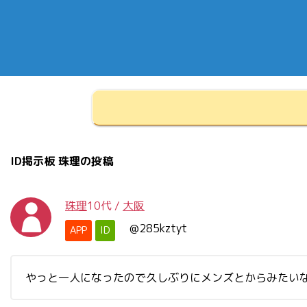
ID掲示板 珠理の投稿
珠理
10代
/
大阪
@285kztyt
APP
ID
やっと一人になったので久しぶりにメンズとからみたい