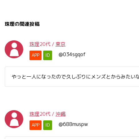
珠理の関連投稿
珠理
20代
/
東京
@034sgqof
APP
ID
やっと一人になったので久しぶりにメンズとからみたい
珠理
20代
/
沖縄
@688muspw
APP
ID