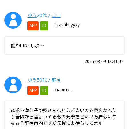
ゆう
20代
/
山口
akasakayyxy
APP
ID
誰かLINEしよ〜
2026-08-09 18:31:07
ゆう
30代
/
静岡
xiaomu_
APP
ID
欲求不満な子や奥さんなどなど太いので奥突かれた
り普段から溜まってるもの発散させたい方居ないか
なぁ？静岡市内ですが気軽にお待ちしてます