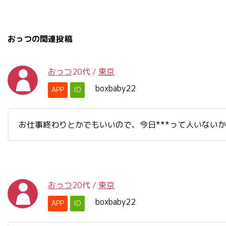
おっつの関連投稿
おっつ
20代
/
東京
boxbaby22
APP
ID
お仕事終わりとかでもいいので、今日***って人いない
おっつ
20代
/
東京
boxbaby22
APP
ID