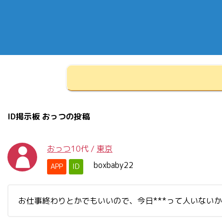
ID掲示板 おっつの投稿
おっつ
10代
/
東京
boxbaby22
APP
ID
お仕事終わりとかでもいいので、今日***って人いない