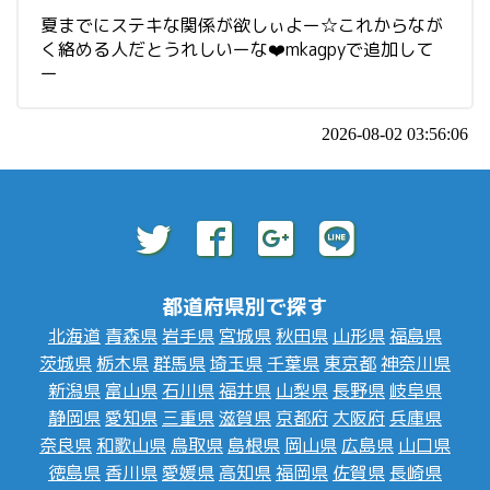
夏までにステキな関係が欲しぃよー☆これからなが
く絡める人だとうれしいーな❤️mkagpyで追加して
ー
2026-08-02 03:56:06
都道府県別で探す
北海道
青森県
岩手県
宮城県
秋田県
山形県
福島県
茨城県
栃木県
群馬県
埼玉県
千葉県
東京都
神奈川県
新潟県
富山県
石川県
福井県
山梨県
長野県
岐阜県
静岡県
愛知県
三重県
滋賀県
京都府
大阪府
兵庫県
奈良県
和歌山県
鳥取県
島根県
岡山県
広島県
山口県
徳島県
香川県
愛媛県
高知県
福岡県
佐賀県
長崎県