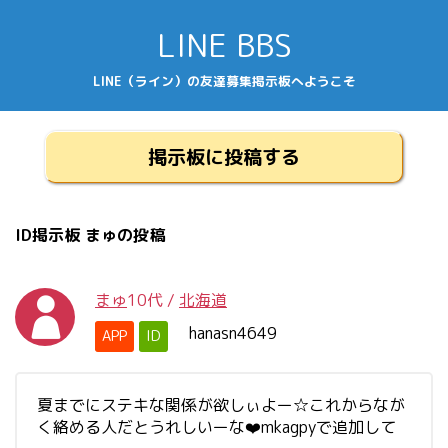
LINE BBS
LINE（ライン）の友達募集掲示板へようこそ
掲示板に投稿する
ID掲示板 まゅの投稿
まゅ
10代
/
北海道
hanasn4649
APP
ID
夏までにステキな関係が欲しぃよー☆これからなが
く絡める人だとうれしいーな❤️mkagpyで追加して