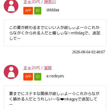
まゅ
20代
/
神奈川
ddddaa
APP
ID
この夏が終わるまでにいい人が欲しぃよ一☆これか
らながくからめる人だと嬉しぃな✨mtkdagで、追加
してー
2026-08-04 02:48:07
まゅ
20代
/
滋賀
a.redeyes
APP
ID
夏までにステキな関係が欲しぃよー☆これからなが
く絡める人だとうれしいーな❤️mkagpyで追加して
ー