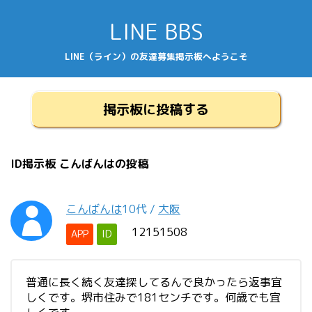
LINE BBS
LINE（ライン）の友達募集掲示板へようこそ
掲示板に投稿する
ID掲示板 こんばんはの投稿
こんばんは
10代
/
大阪
12151508
APP
ID
普通に長く続く友達探してるんで良かったら返事宜
しくです。堺市住みで181センチです。何歳でも宜