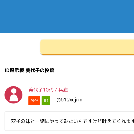
ID掲示板 美代子の投稿
美代子
10代
/
兵庫
@612xcjrm
APP
ID
双子の妹と一緒にやってみたいんですけど叶えてくれま