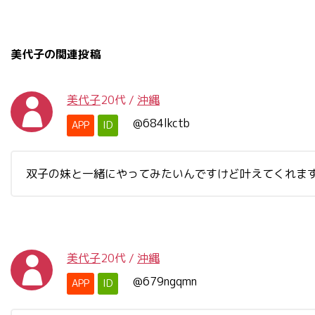
美代子の関連投稿
美代子
20代
/
沖縄
@684lkctb
APP
ID
双子の妹と一緒にやってみたいんですけど叶えてくれま
美代子
20代
/
沖縄
@679ngqmn
APP
ID