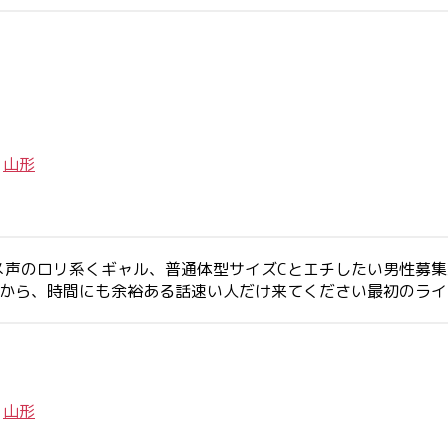
/
山形
メ声のロリ系くギャル、普通体型サイズCとエチしたい男性募
すから、時間にも余裕ある話速い人だけ来てください最初のラ
/
山形