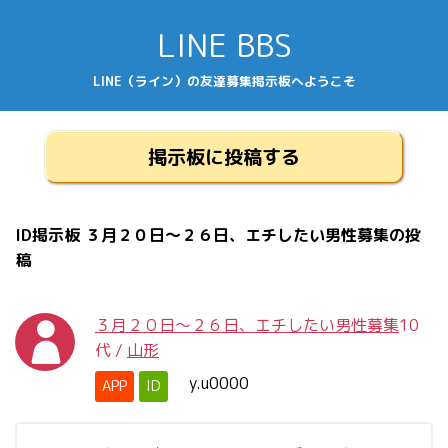
LINE BBS
LINE（ライン）の友達募集掲示板へようこそ
掲示板に投稿する
ID掲示板 ３月２０日～２６日、エチしたい男性募集の投
稿
３月２０日～２６日、エチしたい男性募集
10
代
/
山形
y.u0000
APP
ID