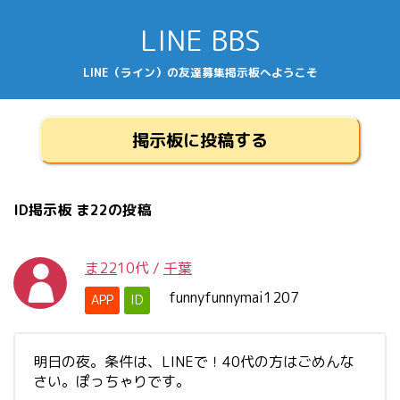
LINE BBS
LINE（ライン）の友達募集掲示板へようこそ
掲示板に投稿する
ID掲示板 ま22の投稿
ま22
10代
/
千葉
funnyfunnymai1207
APP
ID
明日の夜。条件は、LINEで！40代の方はごめんな
さい。ぽっちゃりです。