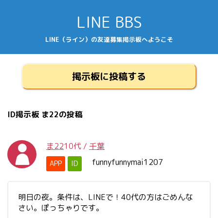
LINE BBS
LINE（ライン）の友達募集掲示板へようこそ
掲示板に投稿する
ID掲示板 ま22の投稿
ま22
10代
/
千葉
funnyfunnymai1207
APP
ID
明日の夜。条件は、LINEで！40代の方はごめんな
さい。ぽっちゃりです。