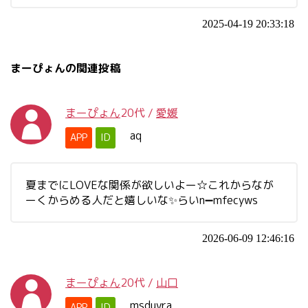
2025-04-19 20:33:18
まーぴょんの関連投稿
まーぴょん
20代
/
愛媛
aq
APP
ID
夏までにLOVEな関係が欲しいよー☆これからなが
ーくからめる人だと嬉しいな✨らいn➖mfecyws
2026-06-09 12:46:16
まーぴょん
20代
/
山口
msduvra
APP
ID