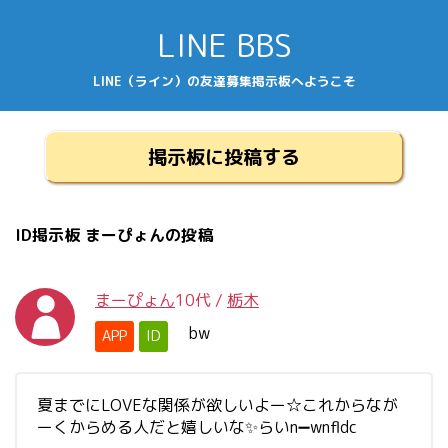
LINE BBS
LINE（ライン）の友達募集掲示板へようこそ
掲示板に投稿する
ID掲示板 まーぴょんの投稿
まーぴょん
10代
/
栃木
bw
APP
ID
夏までにLOVEな関係が欲しいよー☆これからなが
ーくからめる人だと嬉しいな✨らいn➖wnfldc