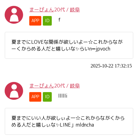
まーぴょん
20代
/
岐阜
f
APP
ID
夏までにLOVEな関係が欲しいよー☆これからなが
ーくからめる人だと嬉しいな✨らいn➖jpvoch
2025-10-22 17:32:15
まーぴょん
20代
/
岐阜
llllli
APP
ID
夏までにいい人が欲しぃよ一☆これからながくから
める人だと嬉しぃな✨LINE」mldncha