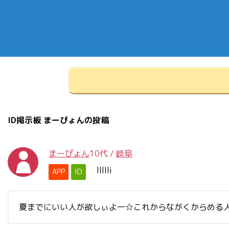
ID掲示板 まーぴょんの投稿
まーぴょん
10代
/
岐阜
llllli
APP
ID
夏までにいい人が欲しぃよ一☆これからながくからめる人だと嬉