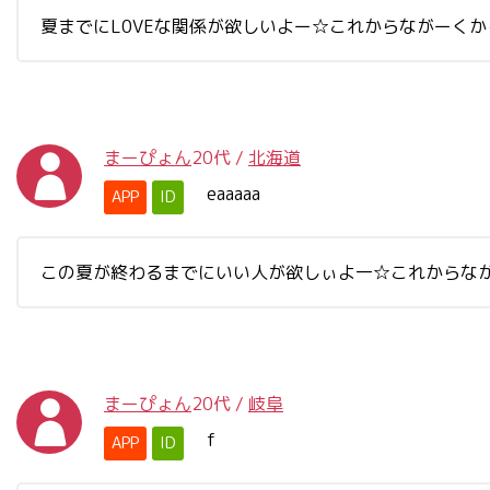
夏までにL0VEな関係が欲しいよー☆これからながーく
まーぴょん
20代
/
北海道
eaaaaa
APP
ID
この夏が終わるまでにいい人が欲しぃよ一☆これからながく
まーぴょん
20代
/
岐阜
f
APP
ID