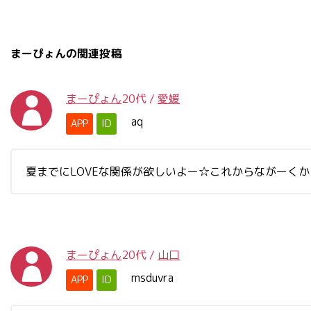
まーぴょんの関連投稿
まーぴょん
20代
/
愛媛
aq
APP
ID
夏までにLOVEな関係が欲しいよー☆これからながーくから
まーぴょん
20代
/
山口
msduvra
APP
ID