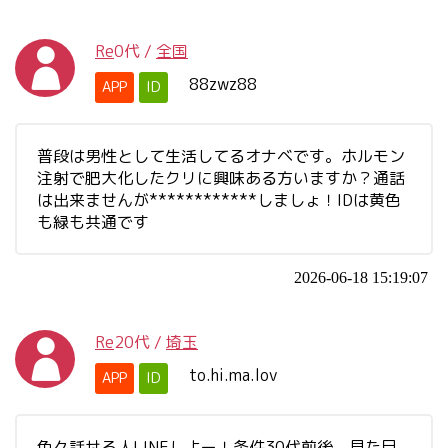
Re
0代
/
全国
88zwz88
APP
ID
普段は男性として生活してるオナベです。ホルモン
注射で肥大化したクリに興味ある方いますか？通話
は出来ませんが************しましょ！IDは黄色
も緑も共通です
2026-06-18 15:19:07
Re
20代
/
埼玉
to.hi.ma.lov
APP
ID
色々話せる人LINEしよー！条件30代前後、見た目