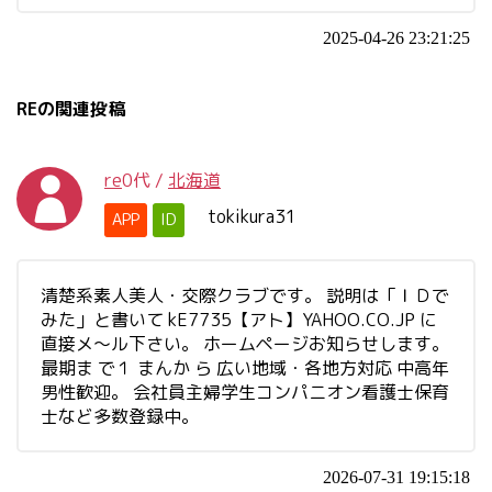
2025-04-26 23:21:25
REの関連投稿
re
0代
/
北海道
tokikura31
APP
ID
清楚系素人美人・交際クラブです。 説明は「ＩＤで
みた」と書いて kE7735【アト】YAHOO.CO.JP に
直接メ～ル下さい。 ホームページお知らせします。
最期ま で１ まんか ら 広い地域・各地方対応 中高年
男性歓迎。 会社員主婦学生コンパニオン看護士保育
士など多数登録中。
2026-07-31 19:15:18