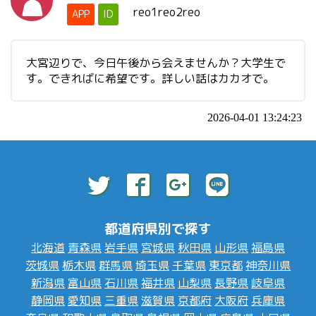
reo1reo2reo
APP
ID
大宮辺りで、今日午後から会えませんか？大学生で
す。できればに希望です。詳しい話はカカオで。
2026-04-01 13:24:23
都道府県別で探す
北海道
青森県
岩手県
宮城県
秋田県
山形県
福島県
茨城県
栃木県
群馬県
埼玉県
千葉県
東京都
神奈川県
新潟県
富山県
石川県
福井県
山梨県
長野県
岐阜県
静岡県
愛知県
三重県
滋賀県
京都府
大阪府
兵庫県