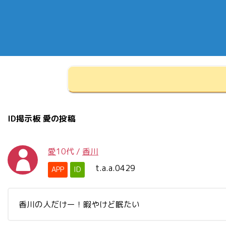
ID掲示板 愛の投稿
愛
10代
/
香川
t.a.a.0429
APP
ID
香川の人だけー！暇やけど眠たい