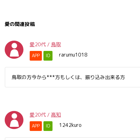
愛の関連投稿
愛
20代
/
鳥取
rarumu1018
APP
ID
鳥取の方今から***方もしくは、振り込み出来る方
愛
20代
/
高知
1242kuro
APP
ID