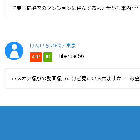
千葉市稲毛区のマンションに住んでるよ♪ 今から車内***
けんいち
20代
/
東京
libertad66
APP
ID
ハメオナ撮りの動画撮ったけど見たい人居ますか？ お金