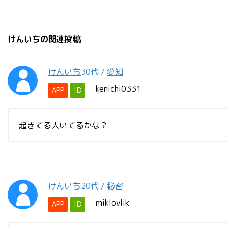
けんいちの関連投稿
けんいち
30代
/
愛知
kenichi0331
APP
ID
起きてる人いてるかな？
けんいち
20代
/
秘密
miklovlik
APP
ID