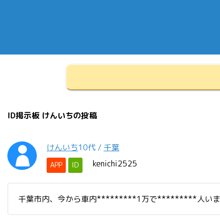
ID掲示板 けんいちの投稿
けんいち
10代
/
千葉
kenichi2525
APP
ID
千葉市内、今から車内*********1万で*********人