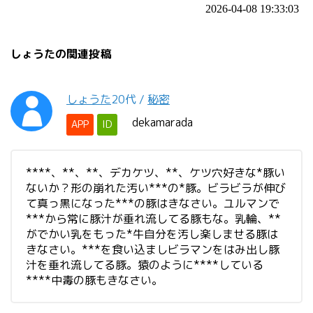
2026-04-08 19:33:03
しょうたの関連投稿
しょうた
20代
/
秘密
dekamarada
APP
ID
****、**、**、デカケツ、**、ケツ穴好きな*豚い
ないか？形の崩れた汚い***の*豚。ビラビラが伸び
て真っ黒になった***の豚はきなさい。ユルマンで
***から常に豚汁が垂れ流してる豚もな。乳輪、**
がでかい乳をもった*牛自分を汚し楽しませる豚は
きなさい。***を食い込ましビラマンをはみ出し豚
汁を垂れ流してる豚。猿のように****している
****中毒の豚もきなさい。