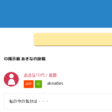
ID掲示板 あきなの投稿
あきな
10代
/
長野
akina6es
APP
ID
私の今の気分は・・・