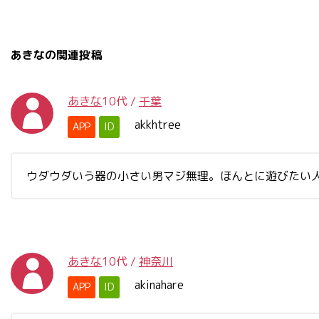
あきなの関連投稿
あきな
10代
/
千葉
akkhtree
APP
ID
ウダウダいう器の小さい男マジ無理。ほんとに遊びたい
あきな
10代
/
神奈川
akinahare
APP
ID