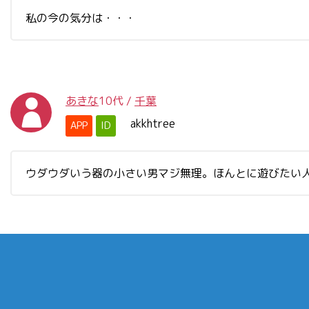
私の今の気分は・・・
あきな
10代
/
千葉
akkhtree
APP
ID
ウダウダいう器の小さい男マジ無理。ほんとに遊びたい